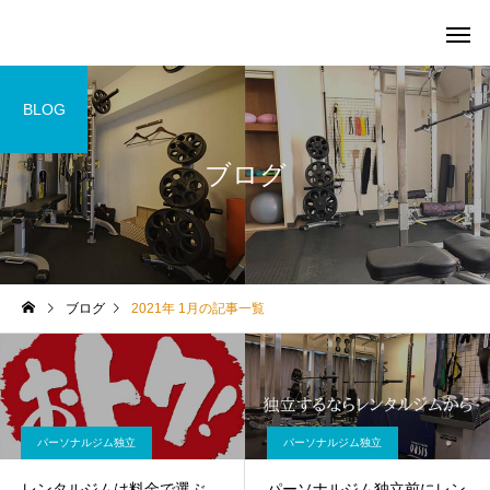
BLOG
ブログ
サービスサンプル4
サービスサン
パーソナルジム独立
パーソナルジム独立
ブログ
2021年 1月の記事一覧
レンタルジムは料金で選ぶ
パーソナルジム独立前
ンタルジムを利用した
いい理由
パーソナルジム独立
パーソナルジム独立
レンタルジムは料金で選ぶ
パーソナルジム独立前にレン